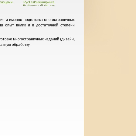
бразцами
РусГазИнжиниринга.
Выборочный УФ-лак,
вырубка.
ия и именно подготовка многостраничных
аш опыт велик и в достаточной степени
готовке многостраничных изданий (дизайн,
чатную обработку.